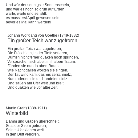
Und wär der sonnigste Sonnenschein,
und wär es noch so grün auf Erden,
warte, warte und sei still:
es muss erst April gewesen sein,
bevor es Mai kann werden!
Johann Wolfgang von Goethe (1749-1832)
Ein großer Teich war zugefroren
Ein großer Teich war zugefroren;
Die Fröschlein, in der Tiefe verloren,
Durften nicht ferner quaken noch springen,
Versprachen sich aber, im halben Traum:
Fänden sie nur da oben Raum,
Wie Nachtigallen wollten sie singen.
Der Tauwind kam, das Eis zerschmolz,
Nun ruderten sie und landeten stolz
Und saßen am Ufer weit und breit
Und quakten wie vor alter Zeit.
Martin Greif (1839-1911)
Winterbild
Damm und Graben überschneit,
Glatt der Strom gefroren,
Seine Ufer ziehen weit
In den Duft verloren.