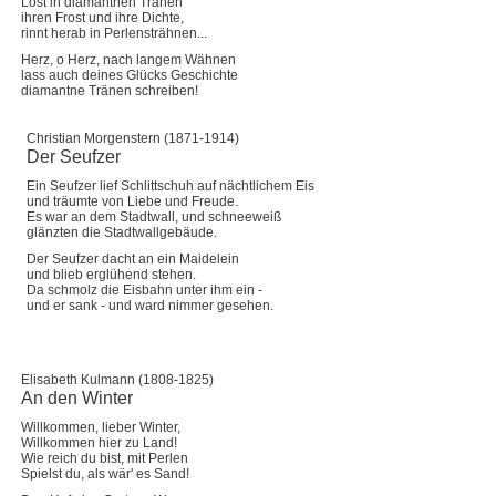
Löst in diamantnen Tränen
ihren Frost und ihre Dichte,
rinnt herab in Perlensträhnen...
Herz, o Herz, nach langem Wähnen
lass auch deines Glücks Geschichte
diamantne Tränen schreiben!
Christian Morgenstern (1871-1914)
Der Seufzer
Ein Seufzer lief Schlittschuh auf nächtlichem Eis
und träumte von Liebe und Freude.
Es war an dem Stadtwall, und schneeweiß
glänzten die Stadtwallgebäude.
Der Seufzer dacht an ein Maidelein
und blieb erglühend stehen.
Da schmolz die Eisbahn unter ihm ein -
und er sank - und ward nimmer gesehen.
Elisabeth Kulmann (1808-1825)
An den Winter
Willkommen, lieber Winter,
Willkommen hier zu Land!
Wie reich du bist, mit Perlen
Spielst du, als wär' es Sand!