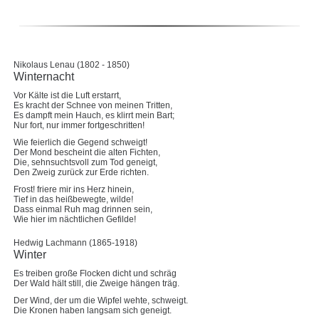
Nikolaus Lenau (1802 - 1850)
Winternacht
Vor Kälte ist die Luft erstarrt,
Es kracht der Schnee von meinen Tritten,
Es dampft mein Hauch, es klirrt mein Bart;
Nur fort, nur immer fortgeschritten!
Wie feierlich die Gegend schweigt!
Der Mond bescheint die alten Fichten,
Die, sehnsuchtsvoll zum Tod geneigt,
Den Zweig zurück zur Erde richten.
Frost! friere mir ins Herz hinein,
Tief in das heißbewegte, wilde!
Dass einmal Ruh mag drinnen sein,
Wie hier im nächtlichen Gefilde!
Hedwig Lachmann (1865-1918)
Winter
Es treiben große Flocken dicht und schräg
Der Wald hält still, die Zweige hängen träg.
Der Wind, der um die Wipfel wehte, schweigt.
Die Kronen haben langsam sich geneigt.