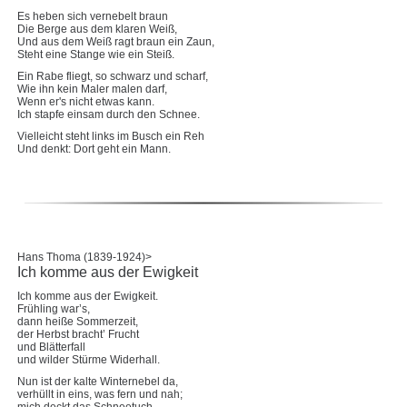
Es heben sich vernebelt braun
Die Berge aus dem klaren Weiß,
Und aus dem Weiß ragt braun ein Zaun,
Steht eine Stange wie ein Steiß.
Ein Rabe fliegt, so schwarz und scharf,
Wie ihn kein Maler malen darf,
Wenn er's nicht etwas kann.
Ich stapfe einsam durch den Schnee.
Vielleicht steht links im Busch ein Reh
Und denkt: Dort geht ein Mann.
Hans Thoma (1839-1924)>
Ich komme aus der Ewigkeit
Ich komme aus der Ewigkeit.
Frühling war’s,
dann heiße Sommerzeit,
der Herbst bracht’ Frucht
und Blätterfall
und wilder Stürme Widerhall.
Nun ist der kalte Winternebel da,
verhüllt in eins, was fern und nah;