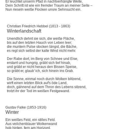
Er leuchtet unserm Pfad in nachtverhängte Weite,
Dein Schritt ist wie ein fremder Traum an meiner Seite –
Nun rieseln weiße Flocken unsre Sehnsucht ein.
Christian Friedrich Hebbel (1813 - 1863)
Winterlandschaft
Unendlich dehnt sie sich, die weiße Fläche,
bis auf den letzten Hauch von Leben leer;
die muntern Pulse stocken längst, die Bäche,
es regt sich selbst der kalte Wind nicht mehr.
Der Rabe dort, im Berg von Schnee und Eise,
erstarrt und hungrig, gräbt sich tief hinab,
und gräbt er nicht heraus den Bissen Speise,
so gräbt er, glaub' ich, sich hinein ins Grab.
Die Sonne, einmal noch durch Wolken blitzend,
wirft einen letzten Blick auf's öde Land,
doch, gähnend auf dem Thron des Lebens sitzend,
trotzt ihr der Tod im weißen Festgewand.
Gustav Falke (1853-1916)
Winter
Ein weißes Feld, ein stilles Feld.
Aus veilchenblauer Wolkenwand
hob hinten, fern am Horizont,