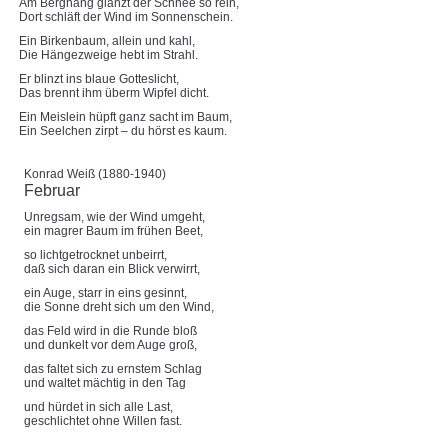
Am Berghang glänzt der Schnee so rein,
Dort schläft der Wind im Sonnenschein.
Ein Birkenbaum, allein und kahl,
Die Hängezweige hebt im Strahl.
Er blinzt ins blaue Gotteslicht,
Das brennt ihm überm Wipfel dicht.
Ein Meislein hüpft ganz sacht im Baum,
Ein Seelchen zirpt – du hörst es kaum.
Konrad Weiß (1880-1940)
Februar
Unregsam, wie der Wind umgeht,
ein magrer Baum im frühen Beet,
so lichtgetrocknet unbeirrt,
daß sich daran ein Blick verwirrt,
ein Auge, starr in eins gesinnt,
die Sonne dreht sich um den Wind,
das Feld wird in die Runde bloß
und dunkelt vor dem Auge groß,
das faltet sich zu ernstem Schlag
und waltet mächtig in den Tag
und hürdet in sich alle Last,
geschlichtet ohne Willen fast.