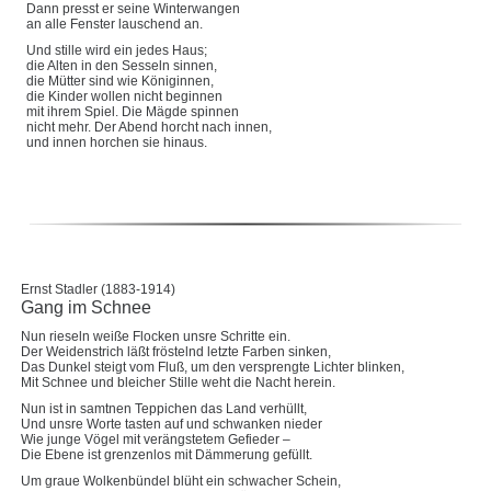
Dann presst er seine Winterwangen
an alle Fenster lauschend an.
Und stille wird ein jedes Haus;
die Alten in den Sesseln sinnen,
die Mütter sind wie Königinnen,
die Kinder wollen nicht beginnen
mit ihrem Spiel. Die Mägde spinnen
nicht mehr. Der Abend horcht nach innen,
und innen horchen sie hinaus.
Ernst Stadler (1883-1914)
Gang im Schnee
Nun rieseln weiße Flocken unsre Schritte ein.
Der Weidenstrich läßt fröstelnd letzte Farben sinken,
Das Dunkel steigt vom Fluß, um den versprengte Lichter blinken,
Mit Schnee und bleicher Stille weht die Nacht herein.
Nun ist in samtnen Teppichen das Land verhüllt,
Und unsre Worte tasten auf und schwanken nieder
Wie junge Vögel mit verängstetem Gefieder –
Die Ebene ist grenzenlos mit Dämmerung gefüllt.
Um graue Wolkenbündel blüht ein schwacher Schein,