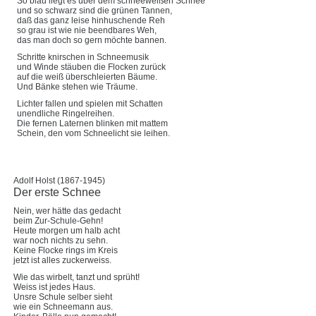
So blau liegt es über dem schneeweißen Schnee
und so schwarz sind die grünen Tannen,
daß das ganz leise hinhuschende Reh
so grau ist wie nie beendbares Weh,
das man doch so gern möchte bannen.
Schritte knirschen in Schneemusik
und Winde stäuben die Flocken zurück
auf die weiß überschleierten Bäume.
Und Bänke stehen wie Träume.
Lichter fallen und spielen mit Schatten
unendliche Ringelreihen.
Die fernen Laternen blinken mit mattem
Schein, den vom Schneelicht sie leihen.
Adolf Holst (1867-1945)
Der erste Schnee
Nein, wer hätte das gedacht
beim Zur-Schule-Gehn!
Heute morgen um halb acht
war noch nichts zu sehn.
Keine Flocke rings im Kreis
jetzt ist alles zuckerweiss.
Wie das wirbelt, tanzt und sprüht!
Weiss ist jedes Haus.
Unsre Schule selber sieht
wie ein Schneemann aus.