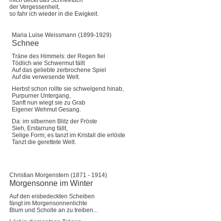
mich deckt das Schneetuch
der Vergessenheit,
so fahr ich wieder in die Ewigkeit.
Maria Luise Weissmann (1899-1929)
Schnee
Träne des Himmels: der Regen fiel
Tödlich wie Schwermut fällt
Auf das geliebte zerbrochene Spiel
Auf die verwesende Welt.
Herbst schon rollte sie schwelgend hinab,
Purpurner Untergang,
Sanft nun wiegt sie zu Grab
Eigener Wehmut Gesang.
Da: im silbernen Blitz der Fröste
Sieh, Erstarrung fällt,
Selige Form; es tanzt im Kristall die erlöste
Tanzt die gerettete Welt.
Christian Morgenstern (1871 - 1914)
Morgensonne im Winter
Auf den eisbedeckten Scheiben
fängt im Morgensonnenlichte
Blum und Scholle an zu treiben...