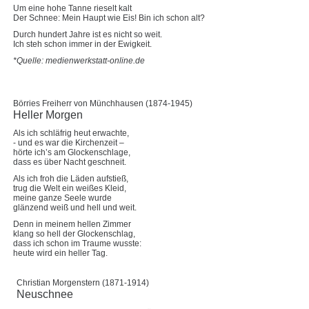
Um eine hohe Tanne rieselt kalt
Der Schnee: Mein Haupt wie Eis! Bin ich schon alt?
Durch hundert Jahre ist es nicht so weit.
Ich steh schon immer in der Ewigkeit.
*Quelle: medienwerkstatt-online.de
Börries Freiherr von Münchhausen (1874-1945)
Heller Morgen
Als ich schläfrig heut erwachte,
- und es war die Kirchenzeit –
hörte ich’s am Glockenschlage,
dass es über Nacht geschneit.
Als ich froh die Läden aufstieß,
trug die Welt ein weißes Kleid,
meine ganze Seele wurde
glänzend weiß und hell und weit.
Denn in meinem hellen Zimmer
klang so hell der Glockenschlag,
dass ich schon im Traume wusste:
heute wird ein heller Tag.
Christian Morgenstern (1871-1914)
Neuschnee