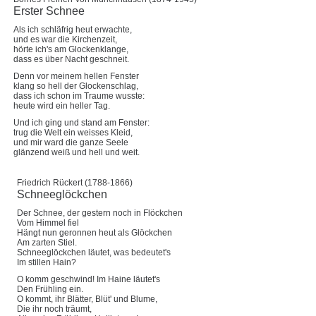
Erster Schnee
Als ich schläfrig heut erwachte,
und es war die Kirchenzeit,
hörte ich's am Glockenklange,
dass es über Nacht geschneit.
Denn vor meinem hellen Fenster
klang so hell der Glockenschlag,
dass ich schon im Traume wusste:
heute wird ein heller Tag.
Und ich ging und stand am Fenster:
trug die Welt ein weisses Kleid,
und mir ward die ganze Seele
glänzend weiß und hell und weit.
Friedrich Rückert (1788-1866)
Schneeglöckchen
Der Schnee, der gestern noch in Flöckchen
Vom Himmel fiel
Hängt nun geronnen heut als Glöckchen
Am zarten Stiel.
Schneeglöckchen läutet, was bedeutet's
Im stillen Hain?
O komm geschwind! Im Haine läutet's
Den Frühling ein.
O kommt, ihr Blätter, Blüt' und Blume,
Die ihr noch träumt,