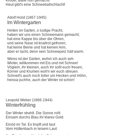
Kinder, Bälle nun gemacht!
Heut gibt's eine Schneeballschlacht!
Adolf Holst (1867-1945)
Im Wintergarten
Hinten im Garten, o lustige Pracht,
haben wir uns einen Schneemann gemacht;
hat eine Kappe bis über die Ohren,
und seine Nase ist knallrot gefroren;
hat keine Beine und hat keinen Arm,
aber er lacht, denn sein Schneepelz hält warm.
Weiss ist der Garten, wohin ich auch seh.
Winter, willkommen mit Eis und mit Schnee!
Vöglein, ihr kleinen, auch ihr sollt euch freuen,
Körner und Krumen woll'n wir euch streuen.
Schneit's auch noch toller um Hecken und Höhn,
heissa-juchhe, auch der Winter ist schön!
Leopold Weber (1866-1944)
Winterfrühling
Der Winter strahlt. Die Sonne rollt
Einsam durchs Blau ihr klares Gold.
Einöd im Tal. Es tropft und taut
Vom Hüttenbach in leisem Laut.