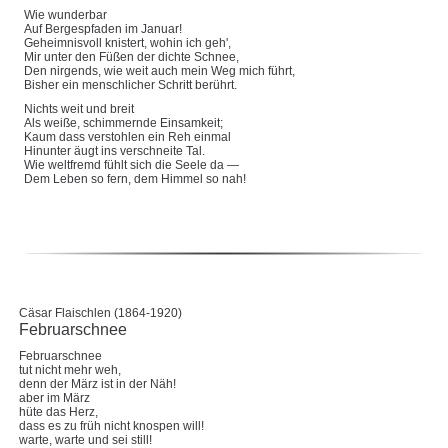
Wie wunderbar
Auf Bergespfaden im Januar!
Geheimnisvoll knistert, wohin ich geh',
Mir unter den Füßen der dichte Schnee,
Den nirgends, wie weit auch mein Weg mich führt,
Bisher ein menschlicher Schritt berührt.
Nichts weit und breit
Als weiße, schimmernde Einsamkeit;
Kaum dass verstohlen ein Reh einmal
Hinunter äugt ins verschneite Tal.
Wie weltfremd fühlt sich die Seele da —
Dem Leben so fern, dem Himmel so nah!
Cäsar Flaischlen (1864-1920)
Februarschnee
Februarschnee
tut nicht mehr weh,
denn der März ist in der Näh!
aber im März
hüte das Herz,
dass es zu früh nicht knospen will!
warte, warte und sei still!