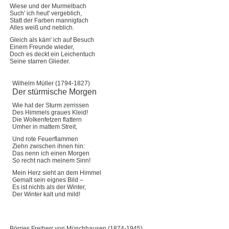
Wiese und der Murmelbach
Such' ich heut' vergeblich,
Statt der Farben mannigfach
Alles weiß und neblich.
Gleich als käm' ich auf Besuch
Einem Freunde wieder,
Doch es deckt ein Leichentuch
Seine starren Glieder.
Wilhelm Müller (1794-1827)
Der stürmische Morgen
Wie hat der Sturm zerrissen
Des Himmels graues Kleid!
Die Wolkenfetzen flattern
Umher in mattem Streit,
Und rote Feuerflammen
Ziehn zwischen ihnen hin:
Das nenn ich einen Morgen
So recht nach meinem Sinn!
Mein Herz sieht an dem Himmel
Gemalt sein eignes Bild –
Es ist nichts als der Winter,
Der Winter kalt und mild!
Börries Freiherr von Münchhausen (1874-1945)