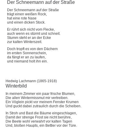
Der Schneemann auf der Straße
Der Schneemann auf der Straße
trägt einen weißen Rock,
hat eine rote Nase
und einen dicken Stock.
Er rührt sich nicht vom Flecke,
auch wenn es stürmt und schneit.
Stumm steht er an der Ecke
zur kalten Winterszeit.
Doch tropft es von den Dächern
im ersten Sonnenschein,
da fängt er an zu laufen,
und niemand holt ihn ein.
Hedwig Lachmann (1865-1918)
Winterbild
In meinem Zimmer ein paar frische Blumen,
Die allen Wintermissmut mir vertreiben.
Ein Vöglein pickt vor meinem Fenster Krumen
Und guckt dabei zutraulich durch die Scheiben.
In Stroh und Bast die Bäume eingeschlagen,
Damit der strenge Frost sie nicht berühre,
Die Beete wohl verwahrt vor kalten Tagen
Und, bloßen Haupts, ein Bettler vor der Türe.