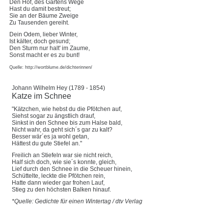
Den Hof, des Gartens Wege
Hast du damit bestreut;
Sie an der Bäume Zweige
Zu Tausenden gereiht.
Dein Odem, lieber Winter,
Ist kälter, doch gesund;
Den Sturm nur halt' im Zaume,
Sonst macht er es zu bunt!
Quelle: http://wortblume.de/dichterinnen/
Johann Wilhelm Hey (1789 - 1854)
Katze im Schnee
"Kätzchen, wie hebst du die Pfötchen auf,
Siehst sogar zu ängstlich drauf,
Sinkst in den Schnee bis zum Halse bald,
Nicht wahr, da geht sich´s gar zu kalt?
Besser wär´es ja wohl getan,
Hättest du gute Stiefel an."
Freilich an Stiefeln war sie nicht reich,
Half sich doch, wie sie´s konnte, gleich,
Lief durch den Schnee in die Scheuer hinein,
Schüttelte, leckte die Pfötchen rein,
Hatte dann wieder gar frohen Lauf,
Stieg zu den höchsten Balken hinauf.
*Quelle: Gedichte für einen Wintertag / dtv Verlag