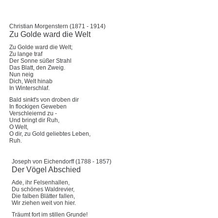
Christian Morgenstern (1871 - 1914)
Zu Golde ward die Welt
Zu Golde ward die Welt;
Zu lange traf
Der Sonne süßer Strahl
Das Blatt, den Zweig.
Nun neig
Dich, Welt hinab
In Winterschlaf.
Bald sinkt's von droben dir
In flockigen Geweben
Verschleiernd zu -
Und bringt dir Ruh,
O Welt,
O dir, zu Gold geliebtes Leben,
Ruh.
Joseph von Eichendorff (1788 - 1857)
Der Vögel Abschied
Ade, ihr Felsenhallen,
Du schönes Waldrevier,
Die falben Blätter fallen,
Wir ziehen weit von hier.
Träumt fort im stillen Grunde!