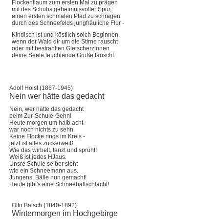
Flockenflaum zum ersten Mal zu prägen
mit des Schuhs geheimnisvoller Spur,
einen ersten schmalen Pfad zu schrägen
durch des Schneefelds jungfräuliche Flur -
Kindisch ist und köstlich solch Beginnen,
wenn der Wald dir um die Stirne rauscht
oder mit bestrahlten Gletscherzinnen
deine Seele leuchtende Grüße tauscht.
Adolf Holst (1867-1945)
Nein wer hätte das gedacht
Nein, wer hätte das gedacht
beim Zur-Schule-Gehn!
Heute morgen um halb acht
war noch nichts zu sehn.
Keine Flocke rings im Kreis -
jetzt ist alles zuckerweiß.
Wie das wirbelt, tanzt und sprüht!
Weiß ist jedes HJaus.
Unsre Schule selber sieht
wie ein Schneemann aus.
Jungens, Bälle nun gemacht!
Heute gibt's eine Schneeballschlacht!
Otto Baisch (1840-1892)
Wintermorgen im Hochgebirge