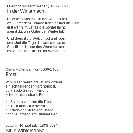
Friedrich Wilhelm Weber (1813 - 1894)
In der Winternacht
Es wächst viel Brot in der Winternacht,
weil unter dem Schnee frisch grünet die Saat;
erst wenn im Lenze die Sonne lacht,
spürst du, was Gutes der Winter tat.
Und deucht die Welt dir öd und leer,
und sind die Tage dir rauh und schwer:
Sei still und habe des Wandels acht
es wächst viel Brot in der Winternacht.
Clara Müller-Jahnke (1860-1905)
Frost
Vom Meer heran braust schwirrend
ein schneidender Nordnordost,
durch öde Straßen klirrend
schreitet der scharfe Frost.
Im Schnee verloren die Pfade
und Tür und Tor verweht -
nur dass der Stern der Gnade
noch leuchtend am Himmel steht!
Joachim Ringelnatz (1883-1934)
Stille Winterstraße