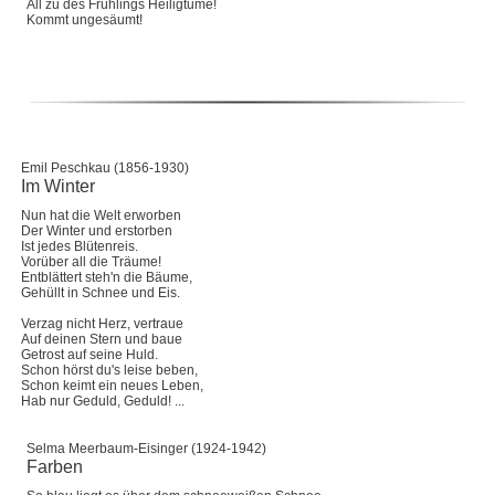
All zu des Frühlings Heiligtume!
Kommt ungesäumt!
Emil Peschkau (1856-1930)
Im Winter
Nun hat die Welt erworben
Der Winter und erstorben
Ist jedes Blütenreis.
Vorüber all die Träume!
Entblättert steh'n die Bäume,
Gehüllt in Schnee und Eis.
Verzag nicht Herz, vertraue
Auf deinen Stern und baue
Getrost auf seine Huld.
Schon hörst du's leise beben,
Schon keimt ein neues Leben,
Hab nur Geduld, Geduld! ...
Selma Meerbaum-Eisinger (1924-1942)
Farben