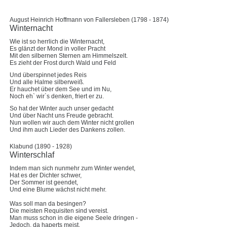
August Heinrich Hoffmann von Fallersleben (1798 - 1874)
Winternacht
Wie ist so herrlich die Winternacht,
Es glänzt der Mond in voller Pracht
Mit den silbernen Sternen am Himmelszelt.
Es zieht der Frost durch Wald und Feld
Und überspinnet jedes Reis
Und alle Halme silberweiß.
Er hauchet über dem See und im Nu,
Noch eh` wir`s denken, friert er zu.
So hat der Winter auch unser gedacht
Und über Nacht uns Freude gebracht.
Nun wollen wir auch dem Winter nicht grollen
Und ihm auch Lieder des Dankens zollen.
Klabund (1890 - 1928)
Winterschlaf
Indem man sich nunmehr zum Winter wendet,
Hat es der Dichter schwer,
Der Sommer ist geendet,
Und eine Blume wächst nicht mehr.
Was soll man da besingen?
Die meisten Requisiten sind vereist.
Man muss schon in die eigene Seele dringen -
Jedoch, da haperts meist.