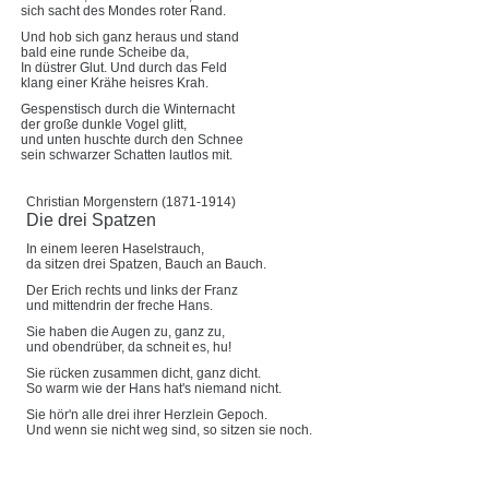
sich sacht des Mondes roter Rand.
Und hob sich ganz heraus und stand
bald eine runde Scheibe da,
In düstrer Glut. Und durch das Feld
klang einer Krähe heisres Krah.
Gespenstisch durch die Winternacht
der große dunkle Vogel glitt,
und unten huschte durch den Schnee
sein schwarzer Schatten lautlos mit.
Christian Morgenstern (1871-1914)
Die drei Spatzen
In einem leeren Haselstrauch,
da sitzen drei Spatzen, Bauch an Bauch.
Der Erich rechts und links der Franz
und mittendrin der freche Hans.
Sie haben die Augen zu, ganz zu,
und obendrüber, da schneit es, hu!
Sie rücken zusammen dicht, ganz dicht.
So warm wie der Hans hat's niemand nicht.
Sie hör'n alle drei ihrer Herzlein Gepoch.
Und wenn sie nicht weg sind, so sitzen sie noch.