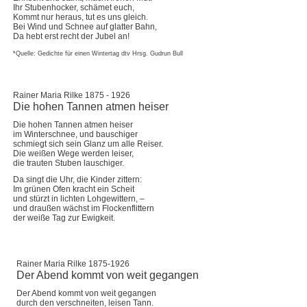
Ihr Stubenhocker, schämet euch,
Kommt nur heraus, tut es uns gleich.
Bei Wind und Schnee auf glatter Bahn,
Da hebt erst recht der Jubel an!
*Quelle: Gedichte für einen Wintertag dtv Hrsg. Gudrun Bull
Rainer Maria Rilke 1875 - 1926
Die hohen Tannen atmen heiser
Die hohen Tannen atmen heiser
im Winterschnee, und bauschiger
schmiegt sich sein Glanz um alle Reiser.
Die weißen Wege werden leiser,
die trauten Stuben lauschiger.
Da singt die Uhr, die Kinder zittern:
Im grünen Ofen kracht ein Scheit
und stürzt in lichten Lohgewittern, –
und draußen wächst im Flockenflittern
der weiße Tag zur Ewigkeit.
Rainer Maria Rilke 1875-1926
Der Abend kommt von weit gegangen
Der Abend kommt von weit gegangen
durch den verschneiten, leisen Tann.