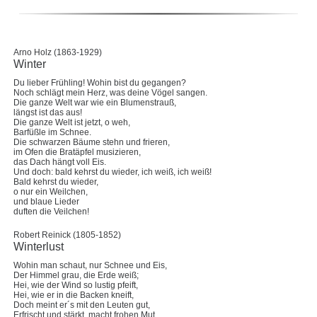
Arno Holz (1863-1929)
Winter
Du lieber Frühling! Wohin bist du gegangen?
Noch schlägt mein Herz, was deine Vögel sangen.
Die ganze Welt war wie ein Blumenstrauß,
längst ist das aus!
Die ganze Welt ist jetzt, o weh,
Barfüßle im Schnee.
Die schwarzen Bäume stehn und frieren,
im Ofen die Bratäpfel musizieren,
das Dach hängt voll Eis.
Und doch: bald kehrst du wieder, ich weiß, ich weiß!
Bald kehrst du wieder,
o nur ein Weilchen,
und blaue Lieder
duften die Veilchen!
Robert Reinick (1805-1852)
Winterlust
Wohin man schaut, nur Schnee und Eis,
Der Himmel grau, die Erde weiß;
Hei, wie der Wind so lustig pfeift,
Hei, wie er in die Backen kneift,
Doch meint er´s mit den Leuten gut,
Erfrischt und stärkt, macht frohen Mut.