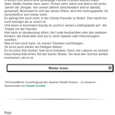
In einem Dorf wohnt eine fünfköpfige Familie in einem kleinen Haus.
Vater, Mutter, Amelie neun Jahre, Florian zehn Jahre und Marco mit sechs
Jahren der Jüngste. Von seinen älteren Geschwistern wird er ständig
gehänselt. Beschwert er sich bei seinen Eltern, wird ihm nicht geglaubt. So
verschließt er sich immer mehr.
Es gelingt ihm auch nicht, in der Schule Freunde zu finden. Das macht ihn
noch trauriger als er schon ist.
Und wenn er besonders traurig ist, sucht er seinen Lieblingsplatz auf - die
Treppe vor der Haustür.
Hier kann er stundenlang sitzen, die Leute beobachten oder den anderen
Kindern, die meist älter sind als er, beim Spielen oder Herumlungern
zusehen.
Was er hier noch kann, ist, seinen Träumen nachhängen.
So ist es auch wieder am Heiligen Abend.
Es ist schon früh dunkel. Hell ist es trotzdem. Denn; die Laterne vor seinem
Haus beleuchtet einen Teil der leeren Straße. Sie lässt den Schnee weißer
erscheinen, als er ist.
Weiter lesen
*mit freundlicher Genehmigung des Autoren Harald Goerke -
zur Amazon-
Autorenseite von
Harald Goerke
Biggi