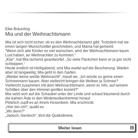
Elke Bräunling
Mia und der Weihnachtsmann
Mia ist sich nicht sicher, ob es den Weihnachtsmann gibt. Trotzdem hat sie
einen langen Wunschzettel geschrieben, und Mama hat gemeint:
”Wenn sich alle Kinder so viel wünschen, wird der Weihnachtsmann kaum
Lust haben, an Weihnachten zu kommen.“
„Klar“, hat Mia lachend geantwortet. „So viele Päckchen kann er ja gar nicht
schleppen.“
Heute endlich ist Heiligabend, und Mia wartet auf die Bescherung. Warten
aber ist langweilig. Mia geht in den Garten.
„Wieder keine weiße Weihnacht!“, mault sie. „Ich würde so gerne einen
Schneemann bauen. Aber vielleicht bringen die Wolken ja Schnee?
Vielleicht zusammen mit dem Weihnachtsmann, wenn er, hihi, auf seinem
Schlitten über den Himmel geritten kommt?“
Mia setzt sich auf die Schaukel unter der Linde und schaut träumend durch
die kahlen Äste in den Winterwolkenhimmel hinauf.
Plötzlich zupft es an ihrem Hosenbein. Mia erschrickt.
„Hier bin ich!“, quäkt es.
„Wo denn?“
„Jadoch, hierdoch“, tönt die Quäkstimme.
Weiter lesen