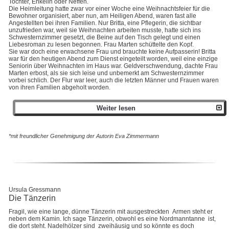
Tochter, Enkelin oder Neffen.
Die Heimleitung hatte zwar vor einer Woche eine Weihnachtsfeier für die
Bewohner organisiert, aber nun, am Heiligen Abend, waren fast alle
Angestellten bei ihren Familien. Nur Britta, eine Pflegerin, die sichtbar
unzufrieden war, weil sie Weihnachten arbeiten musste, hatte sich ins
Schwesternzimmer gesetzt, die Beine auf den Tisch gelegt und einen
Liebesroman zu lesen begonnen. Frau Marten schüttelte den Kopf.
Sie war doch eine erwachsene Frau und brauchte keine Aufpasserin! Britta
war für den heutigen Abend zum Dienst eingeteilt worden, weil eine einzige
Seniorin über Weihnachten im Haus war. Geldverschwendung, dachte Frau
Marten erbost, als sie sich leise und unbemerkt am Schwesternzimmer
vorbei schlich. Der Flur war leer, auch die letzten Männer und Frauen waren
von ihren Familien abgeholt worden.
Weiter lesen
*mit freundlicher Genehmigung der Autorin Eva Zimmermann
Ursula Gressmann
Die Tänzerin
Fragil, wie eine lange, dünne Tänzerin mit ausgestreckten Armen steht er
neben dem Kamin. Ich sage Tänzerin, obwohl es eine Nordmanntanne ist,
die dort steht. Nadelhölzer sind zweihäusig und so könnte es doch