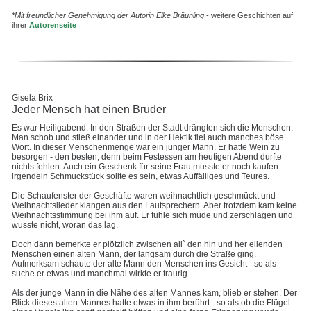
*Mit freundlicher Genehmigung der Autorin Elke Bräunling
- weitere Geschichten auf
ihrer
Autorenseite
Gisela Brix
Jeder Mensch hat einen Bruder
Es war Heiligabend. In den Straßen der Stadt drängten sich die Menschen.
Man schob und stieß einander und in der Hektik fiel auch manches böse
Wort. In dieser Menschenmenge war ein junger Mann. Er hatte Wein zu
besorgen - den besten, denn beim Festessen am heutigen Abend durfte
nichts fehlen. Auch ein Geschenk für seine Frau musste er noch kaufen -
irgendein Schmuckstück sollte es sein, etwas Auffälliges und Teures.
Die Schaufenster der Geschäfte waren weihnachtlich geschmückt und
Weihnachtslieder klangen aus den Lautsprechern. Aber trotzdem kam keine
Weihnachtsstimmung bei ihm auf. Er fühle sich müde und zerschlagen und
wusste nicht, woran das lag.
Doch dann bemerkte er plötzlich zwischen all` den hin und her eilenden
Menschen einen alten Mann, der langsam durch die Straße ging.
Aufmerksam schaute der alte Mann den Menschen ins Gesicht - so als
suche er etwas und manchmal wirkte er traurig.
Als der junge Mann in die Nähe des alten Mannes kam, blieb er stehen. Der
Blick dieses alten Mannes hatte etwas in ihm berührt - so als ob die Flügel