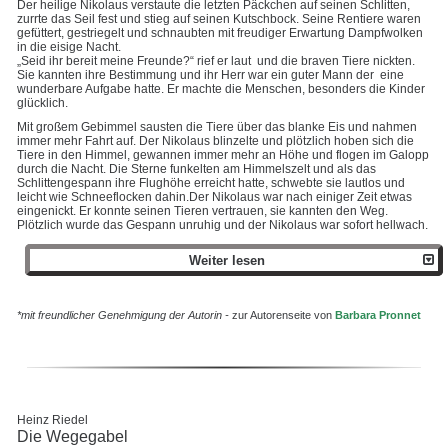
Der heilige Nikolaus verstaute die letzten Päckchen auf seinen Schlitten,
zurrte das Seil fest und stieg auf seinen Kutschbock. Seine Rentiere waren
gefüttert, gestriegelt und schnaubten mit freudiger Erwartung Dampfwolken
in die eisige Nacht.
„Seid ihr bereit meine Freunde?“ rief er laut und die braven Tiere nickten.
Sie kannten ihre Bestimmung und ihr Herr war ein guter Mann der eine
wunderbare Aufgabe hatte. Er machte die Menschen, besonders die Kinder
glücklich.
Mit großem Gebimmel sausten die Tiere über das blanke Eis und nahmen
immer mehr Fahrt auf. Der Nikolaus blinzelte und plötzlich hoben sich die
Tiere in den Himmel, gewannen immer mehr an Höhe und flogen im Galopp
durch die Nacht. Die Sterne funkelten am Himmelszelt und als das
Schlittengespann ihre Flughöhe erreicht hatte, schwebte sie lautlos und
leicht wie Schneeflocken dahin.Der Nikolaus war nach einiger Zeit etwas
eingenickt. Er konnte seinen Tieren vertrauen, sie kannten den Weg.
Plötzlich wurde das Gespann unruhig und der Nikolaus war sofort hellwach.
Weiter lesen
*mit freundlicher Genehmigung der Autorin -
zur Autorenseite von
Barbara Pronnet
Heinz Riedel
Die Wegegabel