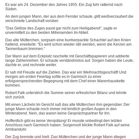
Es war am 24. Dezember des Jahres 1955. Ein Zug fuhr ratternd nach
Süden.
An dem jungen Mann, der aus dem Fenster schaute, glitt weißverzaubert die
verschneite Landschaft vorüber.
"Das Getöse des Zuges passt gar nicht zum Heiligabend", sagte er
unvermittelt zu den beiden Mitreisenden Im Abteil.
Das alte Mütterchen, sorgsam eine buntverpackte Schachtel auf den Knien
haltend, erwiderte: "Es wird schon wieder still werden, wenn die Kerzen am
Tannenbaum brennen.“
Der Mann auf dem Eckplatz raschelte mit Geschäftspapieren und addierte
lange Zahlenreihen. Er schaute verständnislos auf. Sorgen haben die Leute,
dachte er, und rechnete weiter.
Er sah mit Freude auf die Zahlen. Das war ein Weihnachtsgeschäft! Und
morgen am ersten Feiertag sollte es in Garmisch zu einer
erfolgversprechenden Begegnung mit dem Chef einer Warenhauskette
kommen.
Robert Falk unterstrich die Summe seiner erfreulichen Bilanz und lehnte
sich zurück.
Mit einen Lächeln Im Gesicht saß das alte Mütterchen ihm gegenüber. Der
junge Mann schaute noch immer mit kindlich großen Augen in den
Winterabend. Nein, das waren keine Gesprächspartner für ihn.
Hoffentlich gibt es keine Verspätung! Er musste unbedingt den letzten
Anschluss nach Garmisch haben. Sorgenvoll blickte Robert Falk auf seine
Armbanduhr.
Der Zug bremste und hielt. Das Mütterchen und der junge Mann stiegen