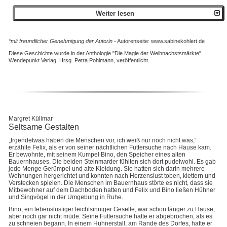
Weiter lesen
*mit freundlicher Genehmigung der Autorin
- Autorenseite: www.sabinekohlert.de
Diese Geschichte wurde in der Anthologie "Die Magie der Weihnachstsmärkte"
Wendepunkt Verlag, Hrsg. Petra Pohlmann, veröffentlicht.
Margret Küllmar
Seltsame Gestalten
„Irgendetwas haben die Menschen vor, ich weiß nur noch nicht was,“
erzählte Felix, als er von seiner nächtlichen Futtersuche nach Hause kam.
Er bewohnte, mit seinem Kumpel Bino, den Speicher eines alten
Bauernhauses. Die beiden Steinmarder fühlten sich dort pudelwohl. Es gab
jede Menge Gerümpel und alte Kleidung. Sie hatten sich darin mehrere
Wohnungen hergerichtet und konnten nach Herzenslust toben, klettern und
Verstecken spielen. Die Menschen im Bauernhaus störte es nicht, dass sie
Mitbewohner auf dem Dachboden hatten und Felix und Bino ließen Hühner
und Singvögel in der Umgebung in Ruhe.
Bino, ein lebenslustiger leichtsinniger Geselle, war schon länger zu Hause,
aber noch gar nicht müde. Seine Futtersuche hatte er abgebrochen, als es
zu schneien begann. In einem Hühnerstall, am Rande des Dorfes, hatte er