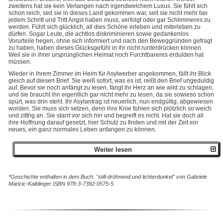
zweitens hat sie kein Verlangen nach irgendwelchem Luxus. Sie fühlt sich
schon reich, seit sie in dieses Land gekommen war, seit sie nicht mehr bei
jedem Schritt und Tritt Angst haben muss, verfolgt oder gar Schlimmeres zu
werden. Fühlt sich glücklich, all dies Schöne erleben und miterleben zu
dürfen. Sogar Leute, die achtlos diskriminieren sowie gedankenlos
Vorurteile hegen, ohne sich informiert und nach den Beweggründen gefragt
zu haben, haben dieses Glücksgefühl in ihr nicht runterdrücken können.
Weil sie in ihrer ursprünglichen Heimat noch Furchtbareres erdulden hat
müssen.
Wieder in ihrem Zimmer im Heim für Asylwerber angekommen, fällt ihr Blick
gleich auf diesen Brief. Sie weiß sofort, was es ist, reißt den Brief ungeduldig
auf. Bevor sie noch anfängt zu lesen, fängt ihr Herz an wie wild zu schlagen,
und sie braucht ihn eigentlich gar nicht mehr zu lesen, da sie sowieso schon
spürt, was drin steht. Ihr Asylantrag ist neuerlich, nun endgültig, abgewiesen
worden. Sie muss sich setzen, denn ihre Knie fühlen sich plötzlich so weich
und zittrig an. Sie starrt vor sich hin und begreift es nicht. Hat sie doch all
ihre Hoffnung darauf gesetzt, hier Schutz zu finden und mit der Zeit ein
neues, ein ganz normales Leben anfangen zu können.
Weiter lesen
*Geschichte enthalten in dem Buch: "still-dröhnend und lichterdunkel" von Gabriele
Maricic-Kaiblinger ISBN 978-3-7392-0575-5