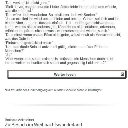
"Das versteh' ich nicht ganz."
"Stell dir vor, es gebe nur die Liebe. Jeder lebte in der Liebe und wüsste,
was die Liebe ist."
"Das wäre doch wunderbar. So existieren doch wir Seelen."
"Ja, so existiert ihr, wisst um die Liebe und um das Ganze, seid ich und ich
bin ihr. Aber, dadurch, dass es einfach i s t und ihr gar nichts anderes
kennt, weil es nichts anderes gibt, könnt ihr es nicht erfahren, erkennen,
erfühlen, erspüren, nicht bewusst wahrnehmen, und wie ihr, so ich."
"Du meinst, wenn es das Böse nicht gebe, wüssten wir als Menschen nicht,
was das Gute ist."
"Einfach ausgedrückt ist es so."
"Und das duale Sein ist universell gültig, nicht nur auf der Erde der
Menschen?"
"Ja."
"Aber wenn alles schon existent ist, müssten die Menschen doch nicht
immer weiter und weiter sich selbst und gegenseitig Leid antun?"
Weiter lesen
*mit freundlicher Genehmigung der Autorin
Gabriele Maricic-Kaiblinger
Barbara Acksteiner
Zu Besuch im Weihnachtswunderland