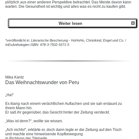
plötzlich aus einer anderen Perspektive betrachtet. Das Meiste davon kann
warten. Die Gesundheit ist wichtig und alles was es nicht zu kaufen gibt.
Weiter lesen
*veröffentlicht in: Literarische Bescherung - HoHoHo, Christkind, Engel und Co. /
InEsAnthologien ISBN: 978-3-7502-5571-5
Mika Kantz
Das Weihnachtswunder von Peru
-
„Ha!“
Es klang nach einem verächtlichen Auflachen und sie sah erstaunt zu
ihrem Mann hin.
Er saß ihr gegenüber, das Gesicht hinter der Zeitung versteckt.
„Was ist denn?“, wollte sie wissen.
„Ach nichts!“, erklärte er, doch dann legte er die Zeitung auf den Tisch
und machte eine hinweisende Kopfbewegung
in Richtung der Titelseite.