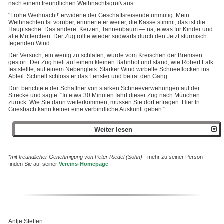
nach einem freundlichen Weihnachtsqruß aus.
"Frohe Weihnacht!' erwiderte der Geschäftsreisende unmutig. Mein
Weihnachten Ist vorüber, erinnerte er weiter, die Kasse stimmt, das ist die
Hauptsache. Das andere: Kerzen, Tannenbaum — na, etwas für Kinder und
alte Mütterchen. Der Zug rollte wieder südwärts durch den Jetzt stürmisch
fegenden Wind.
Der Versuch, ein wenig zu schlafen, wurde vom Kreischen der Bremsen
gestört. Der Zug hielt auf einem kleinen Bahnhof und stand, wie Robert Falk
feststellte, auf einem Nebengleis. Starker Wind wirbelte Schneeflocken ins
Abteil. Schnell schloss er das Fenster und betrat den Gang.
Dort berichtete der Schaffner von starken Schneeverwehungen auf der
Strecke und sagte: "In etwa 30 Minuten fährt dieser Zug nach München
zurück. Wie Sie dann weiterkommen, müssen Sie dort erfragen. Hier In
Griesbach kann keiner eine verbindliche Auskunft geben."
Weiter lesen
*mit freundlicher Genehmigung von Peter Riedel (Sohn)
- mehr zu seiner Person
finden Sie auf seiner
Vereins-Homepage
Antje Steffen