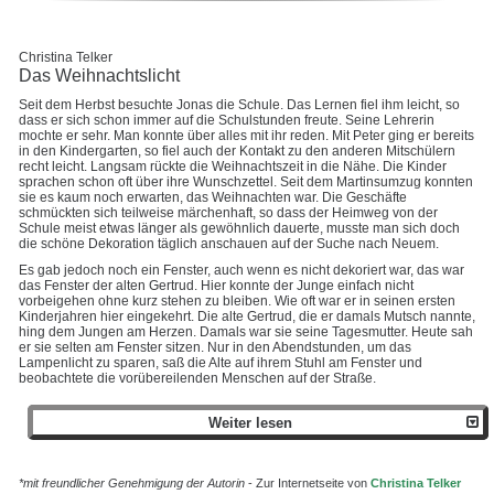
Christina Telker
Das Weihnachtslicht
Seit dem Herbst besuchte Jonas die Schule. Das Lernen fiel ihm leicht, so
dass er sich schon immer auf die Schulstunden freute. Seine Lehrerin
mochte er sehr. Man konnte über alles mit ihr reden. Mit Peter ging er bereits
in den Kindergarten, so fiel auch der Kontakt zu den anderen Mitschülern
recht leicht. Langsam rückte die Weihnachtszeit in die Nähe. Die Kinder
sprachen schon oft über ihre Wunschzettel. Seit dem Martinsumzug konnten
sie es kaum noch erwarten, das Weihnachten war. Die Geschäfte
schmückten sich teilweise märchenhaft, so dass der Heimweg von der
Schule meist etwas länger als gewöhnlich dauerte, musste man sich doch
die schöne Dekoration täglich anschauen auf der Suche nach Neuem.
Es gab jedoch noch ein Fenster, auch wenn es nicht dekoriert war, das war
das Fenster der alten Gertrud. Hier konnte der Junge einfach nicht
vorbeigehen ohne kurz stehen zu bleiben. Wie oft war er in seinen ersten
Kinderjahren hier eingekehrt. Die alte Gertrud, die er damals Mutsch nannte,
hing dem Jungen am Herzen. Damals war sie seine Tagesmutter. Heute sah
er sie selten am Fenster sitzen. Nur in den Abendstunden, um das
Lampenlicht zu sparen, saß die Alte auf ihrem Stuhl am Fenster und
beobachtete die vorübereilenden Menschen auf der Straße.
Weiter lesen
*mit freundlicher Genehmigung der Autorin
- Zur Internetseite von
Christina Telker