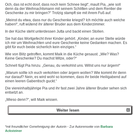
Och, das ist echt doof, dass noch kein Schnee liegt“, mault Pia, „wie soll
denn da der Weihnachtsmann mit seinem Schlitten und dem Rentier die
Geschenke zu mir bringen?“ Trotzig stampft sie mit ihrem Fuß auf.
„Meinst du etwa, dass nur du Geschenke kriegst? Ich möchte auch welche
haben!“, ruft wütend ihr älterer Bruder aus dem Kinderzimmer.
In der Küche steht unterdessen Jutta und backt einen Stollen.
Sie hat das Wortgefecht ihrer Kinder gehört. „Kinder, an eurer Stelle würde
ich mir um Weihnachten und eure Geschenke keine Gedanken machen. Es
gibt für euch beide sicherlich kein einziges.“
Wie von Blitz getroffen, kommt Maik in die Küche gesaust. „Wie? Was?
Keine Geschenke? Du machst Witze, oder?“
Schnell fügt Pia hinzu. „Genau, du verkohlst uns. Willst uns nur ärgern!“
„Warum sollte ich euch verkohlen oder ärgern wollen? Wie kommt ihr denn
nur darauf? Nein, es wird wohl so kommen, dass ihr beide Heiligabend auf
einen leeren Gabentisch guckt.“
Die viereinhalbjährige Pia und ihr fast zwei Jahre älterer Bruder sehen sich
entsetzt an.
„Wieso denn?“, will Maik wissen.
Weiter lesen
*mit freundlicher Genehmigung der Autorin
- Zur Autorenseite von
Barbara
Acksteiner