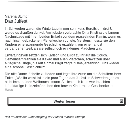
Marena Stumpf
Das Julfest
In Schweden waren die Wintertage immer sehr kurz. Bereits um drei Uhr
wurde es draußen dunkel. Am liebsten verbrachte Oma Kristina die langen
Nachmittage mit ihren beiden Enkeln vor dem prasselnden Kamin, wenn es
nach frisch gebackenen Pfefferkuchen duftete. Meistens musste sie den
Kindern eine spannende Geschichte erzählen, von einer längst
vergangenen Zeit, als sie selbst noch ein kleines Mädchen war.
Erwartungsvoll setzten sich Karlson und Birgit zu ihr auf die Couch.
Gemeinsam tranken sie Kakao und aßen Plätzchen, schwatzen über
alltägliche Dinge, bis auf einmal Birgit fragte: “Oma, erzählst du uns wieder
eine schöne Geschichte?“
Die alte Dame lächelte zufrieden und legte ihre Arme um die Schultern ihrer
Enkel. „Wie ihr wisst, ist in ein paar Tagen das Julfest. In Schweden gab es
nicht immer einen Weihnachtsmann. Als ich noch klein war, brachten
koboldartige Heinzelmännchen den braven Kindern die Geschenke ins
Haus.
Weiter lesen
*mit freundlicher Genehmigung der Autorin Marena Stumpf.