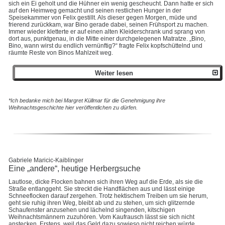
sich ein Ei geholt und die Hühner ein wenig gescheucht. Dann hatte er sich
auf den Heimweg gemacht und seinen restlichen Hunger in der
Speisekammer von Felix gestillt. Als dieser gegen Morgen, müde und
frierend zurückkam, war Bino gerade dabei, seinen Frühsport zu machen.
Immer wieder kletterte er auf einen alten Kleiderschrank und sprang von
dort aus, punktgenau, in die Mitte einer durchgelegenen Matratze. „Bino,
Bino, wann wirst du endlich vernünftig?“ fragte Felix kopfschüttelnd und
räumte Reste von Binos Mahlzeit weg.
Weiter lesen
*Ich bedanke mich bei Margret Küllmar für die Genehmigung ihre
Weihnachtsgeschichte hier veröffentlichen zu dürfen.
Gabriele Maricic-Kaiblinger
Eine „andere“, heutige Herbergsuche
Lautlose, dicke Flocken bahnen sich ihren Weg auf die Erde, als sie die
Straße entlanggeht. Sie streckt die Handflächen aus und lässt einige
Schneeflocken darauf zergehen. Trotz hektischem Treiben um sie herum,
geht sie ruhig ihren Weg, bleibt ab und zu stehen, um sich glitzernde
Schaufenster anzusehen und lächelnd singenden, kitschigen
Weihnachtsmännern zuzuhören. Vom Kaufrausch lässt sie sich nicht
anstecken. Erstens, weil das Geld dazu sowieso nicht reichen würde,