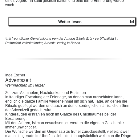
eines Vogels ihn sanft gestreift hätten und eine ferne Erinnerung wurde
wach.
Weiter lesen
*mit freundlicher Genehmigung von der Autorin Gisela Brix / veröffentlicht in:
Reimmichl Volkskalender, Athesia-Verlag in Bozen
Inge Escher
Adventszeit
Weihnachten im Herzen
Zeit zum Atemholen, Nachdenken und Besinnen.
In freudiger Erwartung der Feiertage, an denen man ausschlafen kann,
endlich die ganze Familie wieder einmal um sich hat. Tage, an denen die
Rituale gepflegt werden und auch an den ursprünglichen christlichen Sinn
der Adventzeit gedacht wird.
Kinderaugen erstrahlen noch im Glanze des Christbaumes bei der
Bescherung.
Mit den Jahren, ist man erwachsen, es werden die eigenen Geschenke
immer unwichtiger.
Die Wünsche werden im Gegensatz zu früher zurückgestellt, vielleicht weil
man nicht gerade im Überfluss lebt, doch hauptsächlich weil man die Dinge