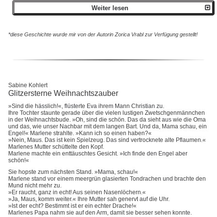
Weiter lesen
*diese Geschichte wurde mir von der Autorin Zorica Vrabl zur Verfügung gestellt!
Sabine Kohlert
Glitzersterne Weihnachtszauber
»Sind die hässlich!«, flüsterte Eva ihrem Mann Christian zu.
Ihre Tochter staunte gerade über die vielen lustigen Zwetschgenmännchen
in der Weihnachtsbude. »Oh, sind die schön. Das da sieht aus wie die Oma
und das, wie unser Nachbar mit dem langen Bart. Und da, Mama schau, ein
Engel!« Marlene strahlte. »Kann ich so einen haben?«
»Nein, Maus. Das ist kein Spielzeug. Das sind vertrocknete alte Pflaumen.«
Marlenes Mutter schüttelte den Kopf.
Marlene machte ein enttäuschtes Gesicht. »Ich finde den Engel aber
schön!«
Sie hopste zum nächsten Stand. »Mama, schau!«
Marlene stand vor einem meergrün glasierten Tondrachen und brachte den
Mund nicht mehr zu.
»Er raucht, ganz in echt! Aus seinen Nasenlöchern.«
»Ja, Maus, komm weiter.« Ihre Mutter sah genervt auf die Uhr.
»Ist der echt? Bestimmt ist er ein echter Drache!«
Marlenes Papa nahm sie auf den Arm, damit sie besser sehen konnte.