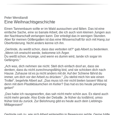
Peter Wendlandt
Eine Weihnachtsgeschichte
Einen Tannenbaum sollte er im Wald aussuchen und fällen. Das ist eine
einfache Sache, eine so banale Arbeit, die ich auch vom kleinen Jungen aus
der Nachbarschaft verlangen kann. Der erledigt das in wenigen Stunden.
Aber für meinen Göttergatten ist das eine Wissenschaft für sich mit Hang zur
Überforderung. Nicht anders kenne ich ihn.
„Gerlinde, du weißt schon, dass das verboten ist?“ gab Albert zu bedenken.
„Wenn ich erwischt werde, bekomme ich Ärger.
Du weißt schon, Anzeige, und wenn es dumm wird, lande ich sogar im
Gefängnis.“
„Ach was, dich nehmen sie nicht. Stell dich einfach doof an, dass sie
denken, dass du nicht zurechnungsfähig bist, und sie schicken dich nach
Hause. Zuhause ist es ja nicht anders mit dir. Auf der Schiene fährst du
immer, um dich vor der Arbeit zu drücken.“ „Du stellst mich hin wie einen
Trottel“, begehrte Albert auf. „Das muss ich mir nicht bieten lassen! Was ist
denn mit dem Plastikbäumchen im Keller? Das hat es bis heute jahrelang
getan!“
„Das habe ich rausgeworfen, das sah nicht mehr schön aus. Es stand auch
nicht mehr gerade. Also Ende der Debatte. Je früher du losfährst, umso
früher bist du zurück. Zur Belohnung gibt es heute auch dein Lieblings-
Mittagessen!“
Gerlinde sah zu, wie sich Albert widerwillig in Bewegung setzte. Gerne hätte