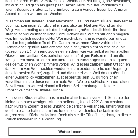
noch unseren festen Vorsatz mit, die Weihnachtszeit ruhig, ganz besinnlich,
mit wirklich lediglich ein ganz paar Treffen, kurzum quasi vorbildlich zu
feiern. Besonders aber auf die Einladung zum Fondue-Essen bei Anna am
Abend freuten wir uns seit Wochen.
Zusammen mit unserer lieben Nachbarin Lisa und ihrem süßen Tibet-Terrier
Leo machten mein Schatz und ich uns also am Heiligen Abend auf den
Weg. Anna empfing uns mit der ihr eigenen großen Herzlichkeit. Ihr Haus
strahlte so viel weihnachtliche Gemütlichkeit aus, wie es nur eben möglich
war. Ein festlich geschmückter Weihnachtsbaum. Eine wunderbar für das
Fondue hergerichtete Tafel. Ein Garten im warmen Glanz zahlreicher
Lichterketten gehüllt. Man erfasste sogleich: „Alles sieht so festlich aus!“
(Joseph von E.). Sinnend zog es einen dann wie von selbst an kunstvollen
Glasvitrinen, antiken Kostbarkeiten von unzähligen Reisen rund um die
Welt, einem musikalischen und literarischen Bilderbogen in den Regalen
des gemütlichen Wohnzimmers vorbei. An diesem zauberhaften Ort schien
das Feiern von Weihnachten wieder seinem biedermeierlichen Ursprung
(im allerbesten Sinne) zugeführt und die unheilvolle Welt da draußen für
einen Augenblick vollkommen ausgesperrt zu sein. „O du fröhliche!“
vervollkommnete diese rundum heile Welt. Weitere süßliche Klänge folgten.
Stilvoll wurden wir erst einmal mit einem Sekt empfangen. Heitere
Fröhlichkeit machte unsere Runde.
Ein zweiter Blick ist allerdings manchmal nicht ganz verkehrt. So fragte der
kleine Leo nach wenigen Minuten bellend: „Und ich???“ Anna verstand
nach kurzem Zögern dieses unbändige tierische Verlangen, unterbrach die
gepflegte Unterhaltung, um Leo für ein total verdientes Leckerli in die
angrenzende Küche zu locken. Doch als sie die Tür öffnete, drangen dichte
Rauchschwaden in die Wohnung.
Weiter lesen