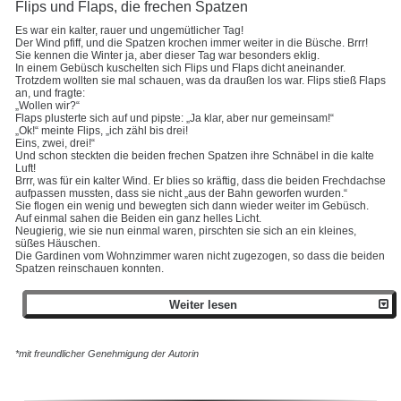
Flips und Flaps, die frechen Spatzen
Es war ein kalter, rauer und ungemütlicher Tag!
Der Wind pfiff, und die Spatzen krochen immer weiter in die Büsche. Brrr!
Sie kennen die Winter ja, aber dieser Tag war besonders eklig.
In einem Gebüsch kuschelten sich Flips und Flaps dicht aneinander.
Trotzdem wollten sie mal schauen, was da draußen los war. Flips stieß Flaps
an, und fragte:
„Wollen wir?“
Flaps plusterte sich auf und pipste: „Ja klar, aber nur gemeinsam!“
„Ok!“ meinte Flips, „ich zähl bis drei!
Eins, zwei, drei!“
Und schon steckten die beiden frechen Spatzen ihre Schnäbel in die kalte
Luft!
Brrr, was für ein kalter Wind. Er blies so kräftig, dass die beiden Frechdachse
aufpassen mussten, dass sie nicht „aus der Bahn geworfen wurden.“
Sie flogen ein wenig und bewegten sich dann wieder weiter im Gebüsch.
Auf einmal sahen die Beiden ein ganz helles Licht.
Neugierig, wie sie nun einmal waren, pirschten sie sich an ein kleines,
süßes Häuschen.
Die Gardinen vom Wohnzimmer waren nicht zugezogen, so dass die beiden
Spatzen reinschauen konnten.
Weiter lesen
*mit freundlicher Genehmigung der Autorin