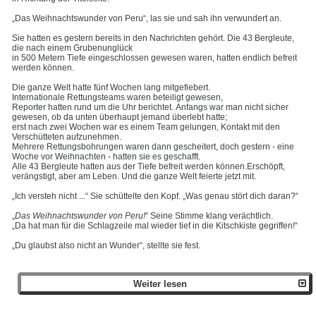
„Das Weihnachtswunder von Peru“, las sie und sah ihn verwundert an.
Sie hatten es gestern bereits in den Nachrichten gehört. Die 43 Bergleute,
die nach einem Grubenunglück
in 500 Metern Tiefe eingeschlossen gewesen waren, hatten endlich befreit
werden können.
Die ganze Welt hatte fünf Wochen lang mitgefiebert.
Internationale Rettungsteams waren beteiligt gewesen,
Reporter hatten rund um die Uhr berichtet. Anfangs war man nicht sicher
gewesen, ob da unten überhaupt jemand überlebt hatte;
erst nach zwei Wochen war es einem Team gelungen, Kontakt mit den
Verschütteten aufzunehmen.
Mehrere Rettungsbohrungen waren dann gescheitert, doch gestern - eine
Woche vor Weihnachten - hatten sie es geschafft.
Alle 43 Bergleute hatten aus der Tiefe befreit werden können.Erschöpft,
verängstigt, aber am Leben. Und die ganze Welt feierte jetzt mit.
„Ich versteh nicht ...“ Sie schüttelte den Kopf. „Was genau stört dich daran?“
„
Das Weihnachtswunder von Peru!
“ Seine Stimme klang verächtlich.
„Da hat man für die Schlagzeile mal wieder tief in die Kitschkiste gegriffen!“
„Du glaubst also nicht an Wunder“, stellte sie fest.
Weiter lesen