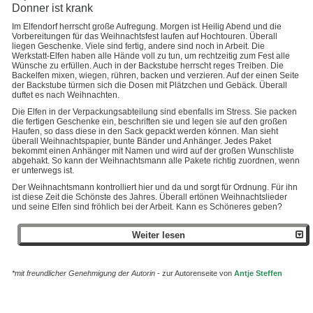
Donner ist krank
Im Elfendorf herrscht große Aufregung. Morgen ist Heilig Abend und die
Vorbereitungen für das Weihnachtsfest laufen auf Hochtouren. Überall
liegen Geschenke. Viele sind fertig, andere sind noch in Arbeit. Die
Werkstatt-Elfen haben alle Hände voll zu tun, um rechtzeitig zum Fest alle
Wünsche zu erfüllen. Auch in der Backstube herrscht reges Treiben. Die
Backelfen mixen, wiegen, rühren, backen und verzieren. Auf der einen Seite
der Backstube türmen sich die Dosen mit Plätzchen und Gebäck. Überall
duftet es nach Weihnachten.
Die Elfen in der Verpackungsabteilung sind ebenfalls im Stress. Sie packen
die fertigen Geschenke ein, beschriften sie und legen sie auf den großen
Haufen, so dass diese in den Sack gepackt werden können. Man sieht
überall Weihnachtspapier, bunte Bänder und Anhänger. Jedes Paket
bekommt einen Anhänger mit Namen und wird auf der großen Wunschliste
abgehakt. So kann der Weihnachtsmann alle Pakete richtig zuordnen, wenn
er unterwegs ist.
Der Weihnachtsmann kontrolliert hier und da und sorgt für Ordnung. Für ihn
ist diese Zeit die Schönste des Jahres. Überall ertönen Weihnachtslieder
und seine Elfen sind fröhlich bei der Arbeit. Kann es Schöneres geben?
Weiter lesen
*mit freundlicher Genehmigung der Autorin
- zur Autorenseite von
Antje Steffen