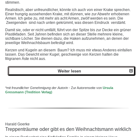
stimmen.
Realistisch, aber unfreundlicher, könnte ich auch von einer Krake sprechen.
Einer hungrig aussehenden Krake, mit dünnen, wie zur Abwehr erhobenen
Armen. Ich gebe zu, mit mehr als acht Armen, zwölf werden es sein. Die
Zweigenden sind nach unten gekrümmt, was diesen Eindruck verstärkt.
Damit sie, oder er nicht umfällt, führt von der Spitze bis zur Decke ein grüner
Plastikfaden. Seit Jahren befinden sich an dieser Stelle mehrere kleine,
sichtbare Löcher. Sie dienen dazu, die Haken aufzunehmen, an denen der
jeweilige Weihnachtsbaum befestigt wird.
Kerzen und Kugeln an diesem Baum? Ich muss mir etwas Anderes einfallen
lassen. Das Gewicht einer Kugel, geschweige von Kerzen halten die
filigranen Äste nicht aus.
Weiter lesen
*mit freundlicher Genehmigung der Autorin
- Zur Autorenseite von
Ursula
Gressmann (Tredition Verlag)
Harald Goerke
Treppenträume oder gibt es den Weihnachtsmann wirklich