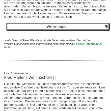
sie ihn noch angeschoben, um das Trägheitsgesetz schneller zu
überwinden. Danach brauchte sie einen Kaffee, um sich zu beruhigen. Aber
sie freute sich auch darauf, wenn sie späten einen schönen Tannenbaum in
Empfang nehmen durfte. Leider war von Schnee weit und breit nichts zu
sehen. Aber das war wohl noch das geringste Übel.
Weiter lesen
*mein Dank gilt Peter Wendlandt für die Bereitstellung dieser Geschichte.
Weitere Geschichten und Informationen zum Autor sind auf
seiner Homepage
zu
finden.
Eva Zimmermann
Frau Martens Weihnachtsfest
Die alte Frau Marten saß auf dem abgeschabten Sessel in ihrem Zimmer
und seufzte. Das Weihnachtsfest stand vor der Tür, aber sie freute sich kein
bisschen darauf. Ihre Freundin Martha war im Frühjahr gestorben und ohne
sie hatte Frau Marten niemanden, mit dem sie feiern konnte.
Alle anderen Bewohner des Seniorenheims verbrachten die Feiertage bei
ihren Familien. Die meisten waren schon längst abgeholt worden, die
übrigen standen in Hut und Mantel, eine Tasche mit bunt verpackten
Päckchen in der Hand, auf dem Flur und warteten auf das Auto von Sohn,