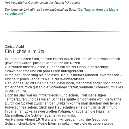
*mit freundlicher Genehmigung der Autorin Mika Kantz
Der folgende Link führ zu ihrem zauberhaften Buch
"Der Tag, an dem die Magie
verschwand"
Zorica Vrabl
Ein Lichtlein im Stall
In unserem alten Stall, dessen Bretter durch Zeit und Wetter etwas morsch
geworden waren, pfiff der Wind durch die Ritzen.
Hier waren unsere Hasen, Hühner, ein stolzer Hahn, eine trächtige
Schweinedame und ein paar Puten untergebracht.
In meiner Erinnerung bleibt dieses Bild aus meiner Kindheit unvergessen –
erscheint jedes Jahr aufs Neue zur Weihnachtszeit.
Der Schnee lag oft einen halben Meter hoch, manchmal sogar noch höher.
Ich erinnere mich gut an die Vorweihnachtszeit, wennein Schneesturm alles
in Weiß hüllte.
Doch im Stall war es immer friedlich und schön. Trotz der eisigen
Temperaturen und des vielen Schnees spürte ich dort eine wohlige Wärme.
Durch die Spalten zwischen den Brettern konnte man draußen den feinen
Pulverschnee sehen. Stroh und Heu schufen eine gemütliche Stimmung.
In der einen Ecke, in zwei großen Käfigen, knabberten die Hasen an
Maiskolben. Die Schweinedame lag ruhig da.
Am Heiligen Abend 1976 warteten wir gespannt auf die Geburt der
Schweinchenbabys. Meine Eltern rätselten, wie viele es geben würde.